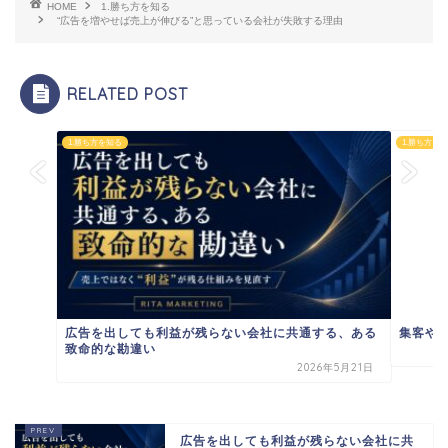
HOME
1.勝ち方を知る
“広告を増やせば売上が伸びる”と思っている会社が失敗する理由
RELATED POST
1.勝ち方を知る
1.勝ち方を
広告を出しても利益が残らない会社に共通する、ある
集客や
致命的な勘違い
2026年5月21日
広告を出しても利益が残らない会社に共