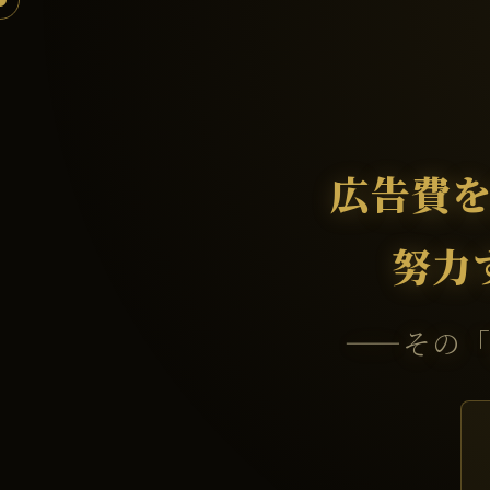
広告費
努力
——その「