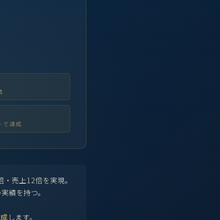
績
トで達成
倍・売上12倍を実現。
の実績を持つ。
作成
します。