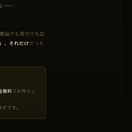
ら——
。
、商品でも努力でも広
」、それだけ
だった
全無料
でお作りし
はずです。