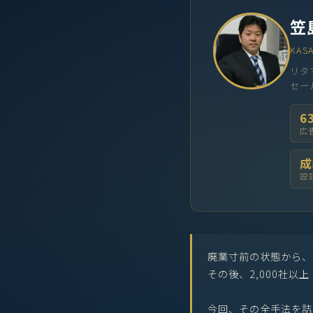
笠
KASA
リタ
セー
6
広
成
設
廃業寸前の状態から、
その後、2,000社以
今回、その全手法を詰