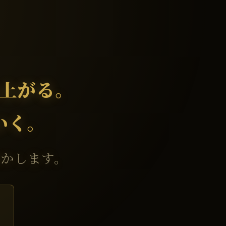
上がる。
いく。
明かします。