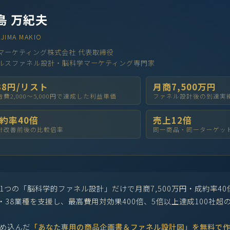
島 万紀夫
JIMA MAKIO
マーケティング株式会社 代表取締役
ルスファネル設計・脳科学マーケティング専門家
38円/リスト
月商7,500万円
告費2,000〜5,000円で達成した利益単価
ファネル設計後の到達実
約率40倍
売上12倍
計改善前後の比較倍率
同一商品・同一ターゲッ
1つの「脳科学的ファネル設計」だけで月商7,500万円・成約率40
上・38業種を支援し、最高費用対効果400倍、5倍以上達成100社超
め込んだ
「あなた専用の商品企画書＆ファネル設計図」を無料で